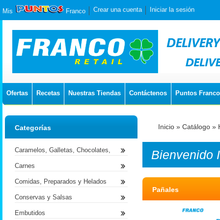
Crear una cuenta
Iniciar la sesión
Mis
Franco
Ofertas
Recetas
Nuestras Tiendas
Contáctenos
Puntos Franco
Inicio
»
Catálogo
»
Categorías
Caramelos, Galletas, Chocolates,
Bienvenido
Carnes
Comidas, Preparados y Helados
Pañales
Conservas y Salsas
Embutidos