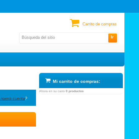
Carrito de compras
Ir
Mi carrito de compras:
Ahora en su carro
0 productos
 nueva cuenta
?