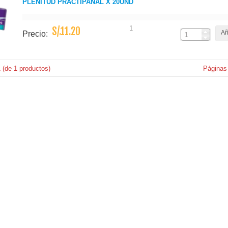
PLENITUD PRACTIPAÑAL X 20UND
1
S/.11.20
Añ
Precio:
1
(de
1
productos)
Páginas