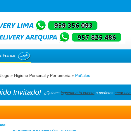
s Franco
álogo
»
Higiene Personal y Perfumeria
»
Pañales
nido
Invitado!
¿Quieres
ingresar a tu cuenta
o prefieres
crear una