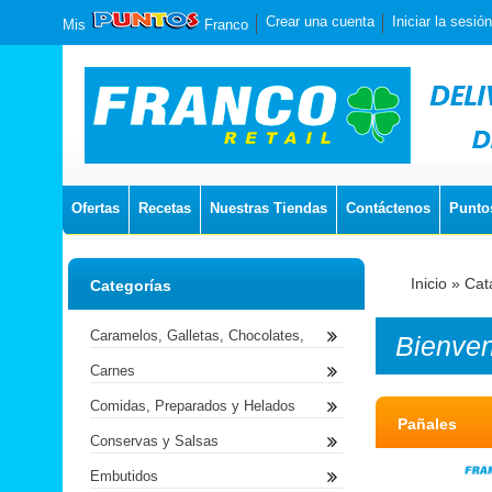
Crear una cuenta
Iniciar la sesión
Mis
Franco
Ofertas
Recetas
Nuestras Tiendas
Contáctenos
Punto
Inicio
»
Cat
Categorías
Caramelos, Galletas, Chocolates,
Bienve
Carnes
Comidas, Preparados y Helados
Pañales
Conservas y Salsas
Embutidos