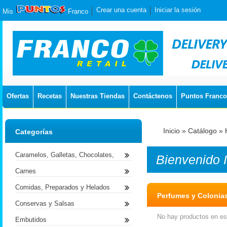
Crear una cuenta
Iniciar la sesión
Mis
Franco
Ofertas
Recetas
Nuestras Tiendas
Contáctenos
Puntos Franco
Inicio
»
Catálogo
»
Categorías
Caramelos, Galletas, Chocolates,
Bienvenido
Carnes
Comidas, Preparados y Helados
Perfumes y Colonia
Conservas y Salsas
No hay productos en est
Embutidos