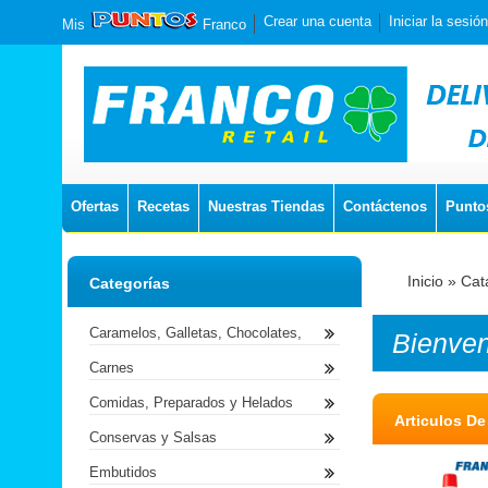
Crear una cuenta
Iniciar la sesión
Mis
Franco
Ofertas
Recetas
Nuestras Tiendas
Contáctenos
Punto
Inicio
»
Cat
Categorías
Caramelos, Galletas, Chocolates,
Bienve
Carnes
Comidas, Preparados y Helados
Articulos De
Conservas y Salsas
Embutidos