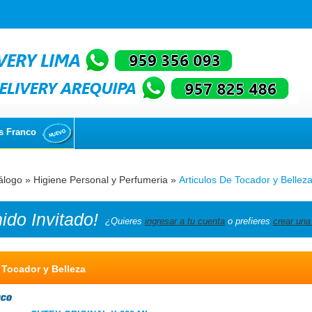
s Franco
álogo
»
Higiene Personal y Perfumeria
»
Articulos De Tocador y Bellez
nido
Invitado!
¿Quieres
ingresar a tu cuenta
o prefieres
crear una
 Tocador y Belleza