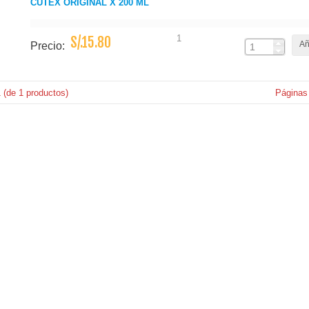
CUTEX ORIGINAL X 200 ML
1
S/.15.80
Añ
Precio:
1
(de
1
productos)
Páginas