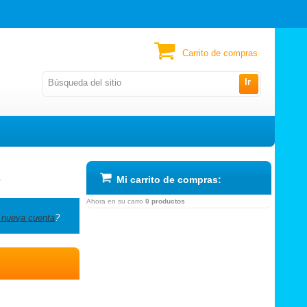
Carrito de compras
Ir
a
Mi carrito de compras:
Ahora en su carro
0 productos
 nueva cuenta
?