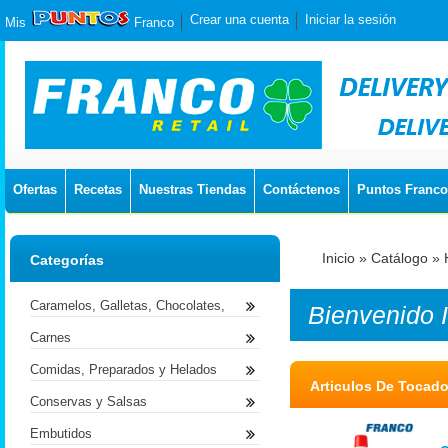
Crear una cuenta
Iniciar la sesión
Mis
Franco
Ofertas
Recetas
Nuestras Tiendas
Contáctenos
Puntos Franco
Inicio
»
Catálogo
»
Categorías
Caramelos, Galletas, Chocolates,
Bienvenido
Carnes
Comidas, Preparados y Helados
Articulos De Tocado
Conservas y Salsas
Embutidos