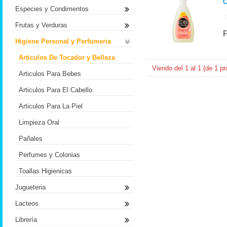
C
Especies y Condimentos
Frutas y Verduras
Higiene Personal y Perfumeria
Articulos De Tocador y Belleza
Viendo del
1
al
1
(de
1
pr
Articulos Para Bebes
Articulos Para El Cabello
Articulos Para La Piel
Limpieza Oral
Pañales
Perfumes y Colonias
Toallas Higienicas
Jugueteria
Lacteos
Librería