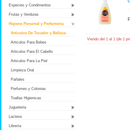
C
Especies y Condimentos
Frutas y Verduras
Higiene Personal y Perfumeria
Articulos De Tocador y Belleza
Viendo del
1
al
1
(de
1
pr
Articulos Para Bebes
Articulos Para El Cabello
Articulos Para La Piel
Limpieza Oral
Pañales
Perfumes y Colonias
Toallas Higienicas
Jugueteria
Lacteos
Librería