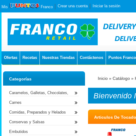
Crear una cuenta
Iniciar la sesión
Mis
Franco
Ofertas
Recetas
Nuestras Tiendas
Contáctenos
Puntos Franco
Inicio
»
Catálogo
»
Categorías
Caramelos, Galletas, Chocolates,
Bienvenido
Carnes
Comidas, Preparados y Helados
Articulos De Tocado
Conservas y Salsas
Embutidos