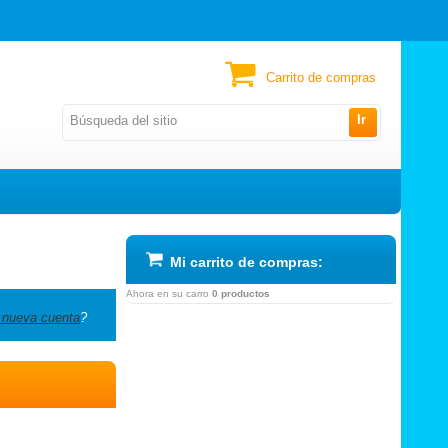
Carrito de compras
Ir
Mi carrito de compras:
Ahora en su carro
0 productos
 nueva cuenta
?