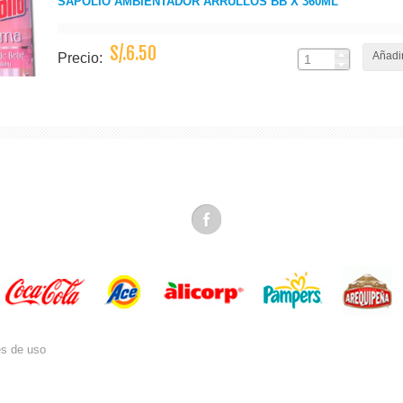
SAPOLIO AMBIENTADOR ARRULLOS BB X 360ML
S/.6.50
Añadir
Precio:
es de uso