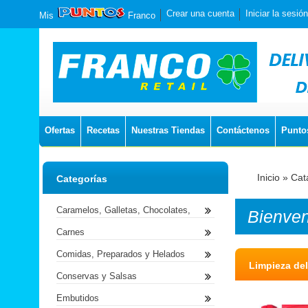
Crear una cuenta
Iniciar la sesión
Mis
Franco
Ofertas
Recetas
Nuestras Tiendas
Contáctenos
Punto
Inicio
»
Cat
Categorías
Caramelos, Galletas, Chocolates,
Bienve
Carnes
Comidas, Preparados y Helados
Limpieza de
Conservas y Salsas
Embutidos