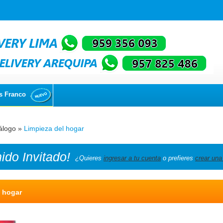
s Franco
álogo
»
Limpieza del hogar
nido
Invitado!
¿Quieres
ingresar a tu cuenta
o prefieres
crear una
l hogar