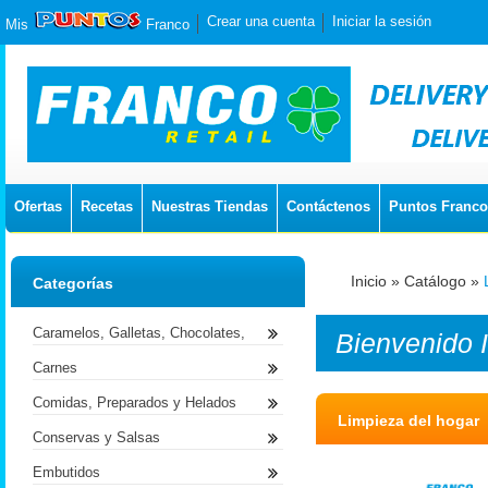
Crear una cuenta
Iniciar la sesión
Mis
Franco
Ofertas
Recetas
Nuestras Tiendas
Contáctenos
Puntos Franco
Inicio
»
Catálogo
»
Categorías
Caramelos, Galletas, Chocolates,
Bienvenido
Carnes
Comidas, Preparados y Helados
Limpieza del hogar
Conservas y Salsas
Embutidos