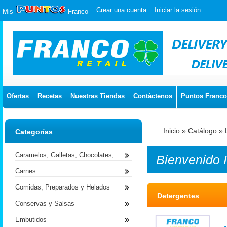
Crear una cuenta
Iniciar la sesión
Mis
Franco
Ofertas
Recetas
Nuestras Tiendas
Contáctenos
Puntos Franco
Inicio
»
Catálogo
»
Categorías
Caramelos, Galletas, Chocolates,
Bienvenido
Carnes
Comidas, Preparados y Helados
Detergentes
Conservas y Salsas
Embutidos