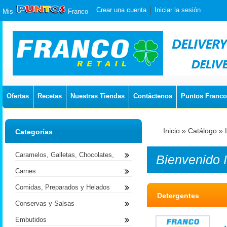
Crear una cuenta
Iniciar la sesión
Mis
Franco
Ofertas
Recetas
Nuestras Tiendas
Contáctenos
Puntos Franco
Inicio
»
Catálogo
»
Categorías
Caramelos, Galletas, Chocolates,
Bienvenido
Carnes
Comidas, Preparados y Helados
Detergentes
Conservas y Salsas
Embutidos