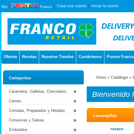
Crear una cuenta
Iniciar la sesión
Mis
Franco
Ofertas
Recetas
Nuestras Tiendas
Contáctenos
Puntos Franco
Inicio
»
Catálogo
»
Categorías
Caramelos, Galletas, Chocolates,
Bienvenido
Carnes
Comidas, Preparados y Helados
Lavavajillas
Conservas y Salsas
Embutidos