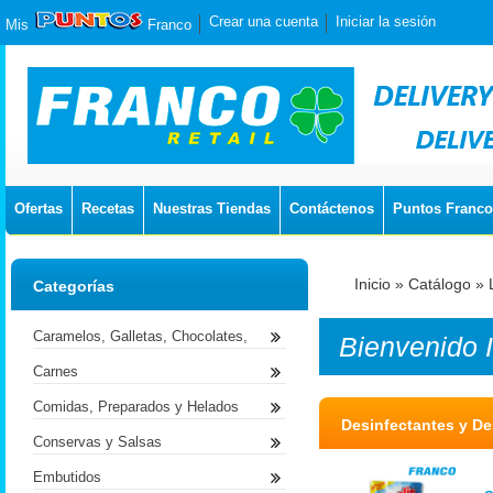
Crear una cuenta
Iniciar la sesión
Mis
Franco
Ofertas
Recetas
Nuestras Tiendas
Contáctenos
Puntos Franco
Inicio
»
Catálogo
»
Categorías
Caramelos, Galletas, Chocolates,
Bienvenido
Carnes
Comidas, Preparados y Helados
Desinfectantes y D
Conservas y Salsas
Embutidos