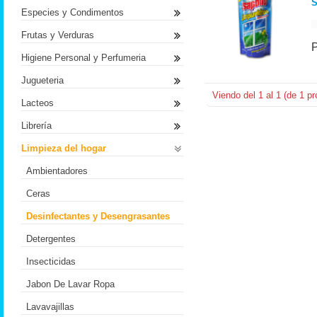
S
Especies y Condimentos
Frutas y Verduras
Higiene Personal y Perfumeria
Jugueteria
Viendo del
1
al
1
(de
1
pr
Lacteos
Librería
Limpieza del hogar
Ambientadores
Ceras
Desinfectantes y Desengrasantes
Detergentes
Insecticidas
Jabon De Lavar Ropa
Lavavajillas