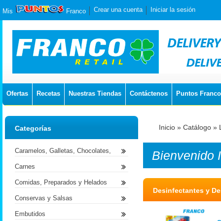
Crear una cuenta
Iniciar la sesión
Mis
Franco
Ofertas
Recetas
Nuestras Tiendas
Contáctenos
Puntos Franco
Inicio
»
Catálogo
»
Categorías
Caramelos, Galletas, Chocolates,
Bienvenido
Carnes
Comidas, Preparados y Helados
Desinfectantes y D
Conservas y Salsas
Embutidos