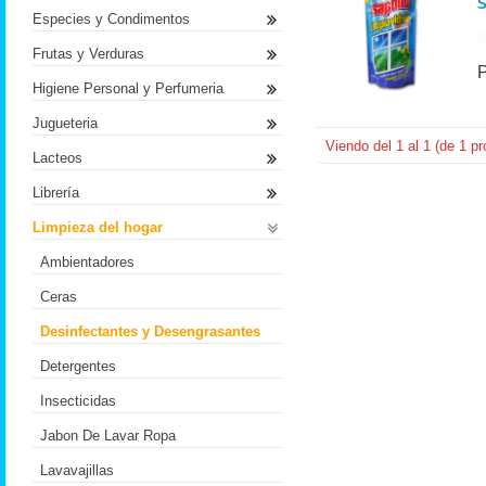
S
Especies y Condimentos
Frutas y Verduras
Higiene Personal y Perfumeria
Jugueteria
Viendo del
1
al
1
(de
1
pr
Lacteos
Librería
Limpieza del hogar
Ambientadores
Ceras
Desinfectantes y Desengrasantes
Detergentes
Insecticidas
Jabon De Lavar Ropa
Lavavajillas