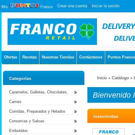
Crear una cuenta
Iniciar la sesión
Mis
Franco
Ofertas
Recetas
Nuestras Tiendas
Contáctenos
Puntos Franco
Inicio
»
Catálogo
»
Categorías
Caramelos, Galletas, Chocolates,
Bienvenido
Carnes
Comidas, Preparados y Helados
Insecticidas
Conservas y Salsas
Embutidos