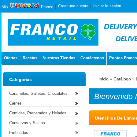
Crear una cuenta
Iniciar la sesión
Mis
Franco
Ofertas
Recetas
Nuestras Tiendas
Contáctenos
Puntos Franco
Inicio
»
Catálogo
»
Categorías
Caramelos, Galletas, Chocolates,
Bienvenido
Carnes
Comidas, Preparados y Helados
Utencillos De Limpi
Conservas y Salsas
Embutidos