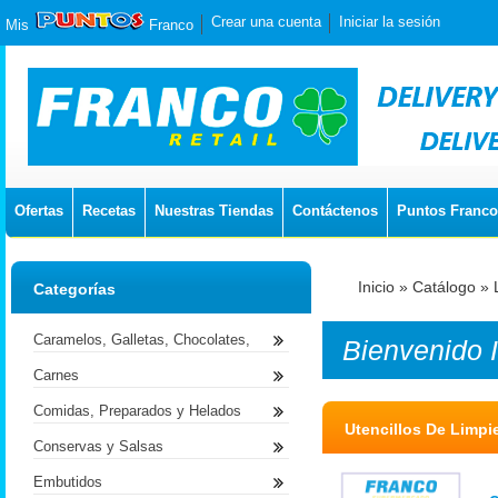
Crear una cuenta
Iniciar la sesión
Mis
Franco
Ofertas
Recetas
Nuestras Tiendas
Contáctenos
Puntos Franco
Inicio
»
Catálogo
»
Categorías
Caramelos, Galletas, Chocolates,
Bienvenido
Carnes
Comidas, Preparados y Helados
Utencillos De Limpi
Conservas y Salsas
Embutidos