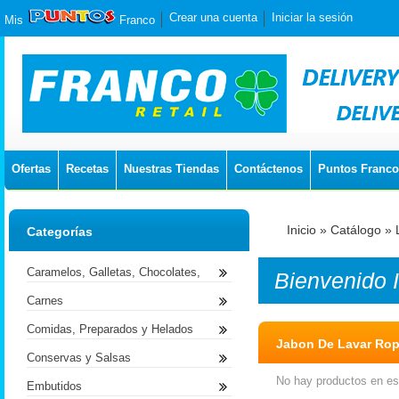
Crear una cuenta
Iniciar la sesión
Mis
Franco
Ofertas
Recetas
Nuestras Tiendas
Contáctenos
Puntos Franco
Inicio
»
Catálogo
»
Categorías
Caramelos, Galletas, Chocolates,
Bienvenido
Carnes
Comidas, Preparados y Helados
Jabon De Lavar Ro
Conservas y Salsas
No hay productos en est
Embutidos