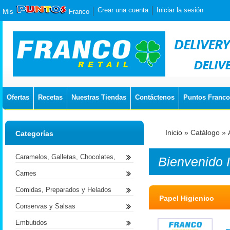
Crear una cuenta
Iniciar la sesión
Mis
Franco
Ofertas
Recetas
Nuestras Tiendas
Contáctenos
Puntos Franco
Inicio
»
Catálogo
»
Categorías
Caramelos, Galletas, Chocolates,
Bienvenido
Carnes
Comidas, Preparados y Helados
Papel Higienico
Conservas y Salsas
Embutidos