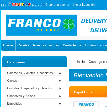
Crear una cuenta
Iniciar la sesión
Mis
Franco
Ofertas
Recetas
Nuestras Tiendas
Contáctenos
Puntos Franco
Inicio
»
Catálogo
»
Categorías
Caramelos, Galletas, Chocolates,
Bienvenido
Carnes
Comidas, Preparados y Helados
Papel Higienico
Conservas y Salsas
Embutidos