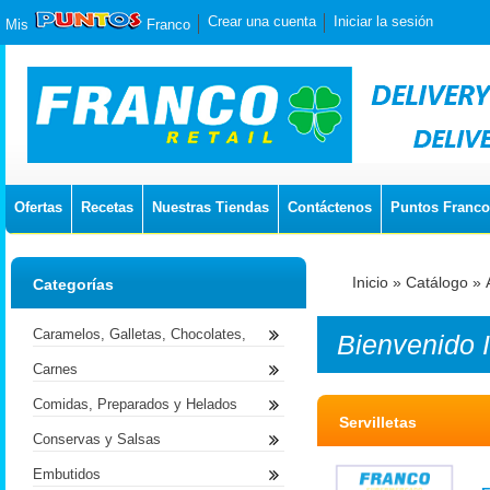
Crear una cuenta
Iniciar la sesión
Mis
Franco
Ofertas
Recetas
Nuestras Tiendas
Contáctenos
Puntos Franco
Inicio
»
Catálogo
»
Categorías
Caramelos, Galletas, Chocolates,
Bienvenido
Carnes
Comidas, Preparados y Helados
Servilletas
Conservas y Salsas
Embutidos