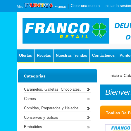
Crear una cuenta
Iniciar la sesión
Mis
Franco
Ofertas
Recetas
Nuestras Tiendas
Contáctenos
Punto
Inicio
»
Cat
Categorías
Caramelos, Galletas, Chocolates,
Bienve
Carnes
Comidas, Preparados y Helados
Toallas De P
Conservas y Salsas
Embutidos