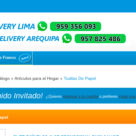
s Franco
álogo
»
Artículos para el Hogar
»
Toallas De Papel
nido
Invitado!
¿Quieres
ingresar a tu cuenta
o prefieres
crear una
apel