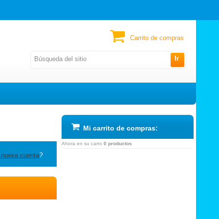
Carrito de compras
Ir
Mi carrito de compras:
Ahora en su carro
0 productos
 nueva cuenta
?