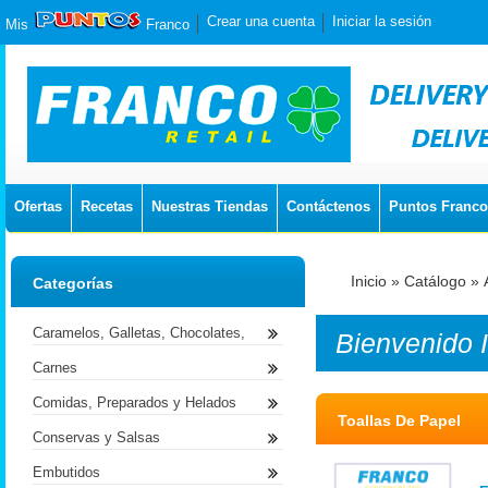
Crear una cuenta
Iniciar la sesión
Mis
Franco
Ofertas
Recetas
Nuestras Tiendas
Contáctenos
Puntos Franco
Inicio
»
Catálogo
»
Categorías
Caramelos, Galletas, Chocolates,
Bienvenido
Carnes
Comidas, Preparados y Helados
Toallas De Papel
Conservas y Salsas
Embutidos