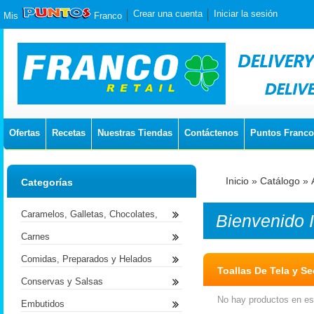
Crear una cuenta
Iniciar la sesión
Mis
Franco
Ofertas
Recetas
Nuestras Tiendas
Contáctenos
Puntos Franco
Inicio
»
Catálogo
»
Categorías
Caramelos, Galletas, Chocolates,
Bienvenido
Carnes
Comidas, Preparados y Helados
Toallas De Tela y S
Conservas y Salsas
No hay productos en est
Embutidos