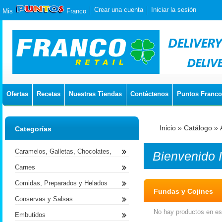
Crear una cuenta
Iniciar la sesión
Mis
Franco
Ofertas
Recetas
Nuestras Tiendas
Contáctenos
Puntos Franco
Inicio
»
Catálogo
»
Categorías
Caramelos, Galletas, Chocolates,
Bienvenido
Carnes
Comidas, Preparados y Helados
Fundas y Cojines
Conservas y Salsas
No hay productos en est
Embutidos