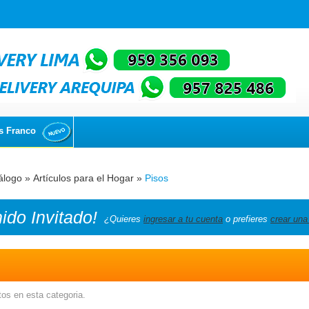
s Franco
álogo
»
Artículos para el Hogar
»
Pisos
nido
Invitado!
¿Quieres
ingresar a tu cuenta
o prefieres
crear una
os en esta categoria.