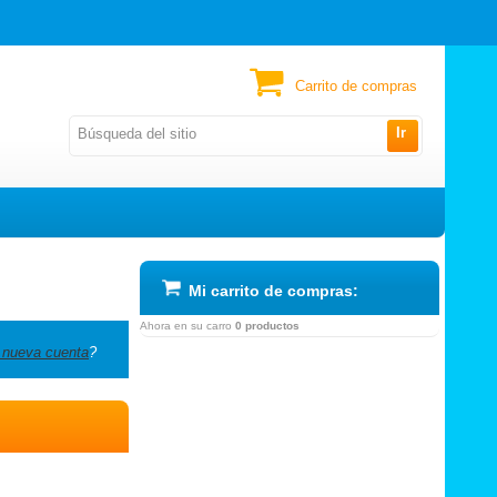
Carrito de compras
Ir
Mi carrito de compras:
Ahora en su carro
0 productos
 nueva cuenta
?