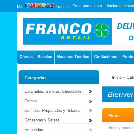
Crear una cuenta
Iniciar la sesión
Mis
Franco
Ofertas
Recetas
Nuestras Tiendas
Contáctenos
Punto
Inicio
»
Cat
Categorías
Caramelos, Galletas, Chocolates,
Bienve
Carnes
Comidas, Preparados y Helados
Pisos
Conservas y Salsas
No hay product
Embutidos