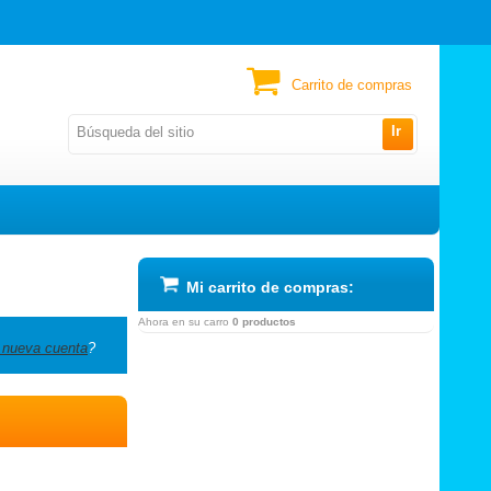
Carrito de compras
Ir
Mi carrito de compras:
Ahora en su carro
0 productos
 nueva cuenta
?