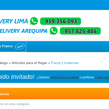
s Franco
álogo
»
Artículos para el Hogar
»
Focos y Linternas
nido
Invitado!
¿Quieres
ingresar a tu cuenta
o prefieres
crear una
ternas
os en esta categoria.