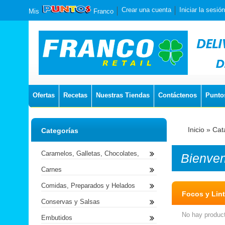
Crear una cuenta
Iniciar la sesión
Mis
Franco
Ofertas
Recetas
Nuestras Tiendas
Contáctenos
Punto
Inicio
»
Cat
Categorías
Caramelos, Galletas, Chocolates,
Bienve
Carnes
Comidas, Preparados y Helados
Focos y Lin
Conservas y Salsas
No hay product
Embutidos