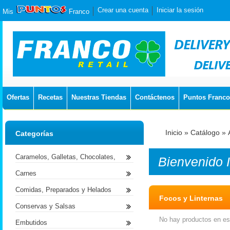
Crear una cuenta
Iniciar la sesión
Mis
Franco
Ofertas
Recetas
Nuestras Tiendas
Contáctenos
Puntos Franco
Inicio
»
Catálogo
»
Categorías
Caramelos, Galletas, Chocolates,
Bienvenido
Carnes
Comidas, Preparados y Helados
Focos y Linternas
Conservas y Salsas
No hay productos en est
Embutidos