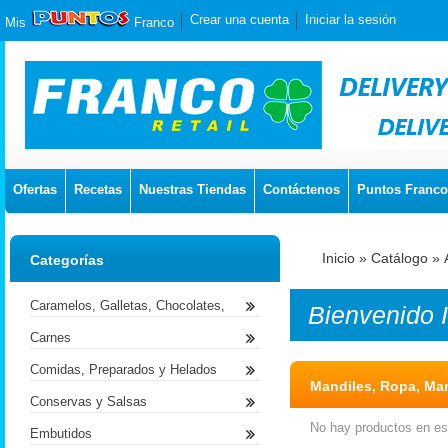
Crear una cuenta
Iniciar la sesión
Mis
Franco
Ofertas
Recetas
Nuestras Tiendas
Contáctenos
Puntos Franco
Inicio
»
Catálogo
»
Categorías
Caramelos, Galletas, Chocolates,
Bienvenido
Carnes
Comidas, Preparados y Helados
Mandiles, Ropa, Man
Conservas y Salsas
No hay productos en est
Embutidos