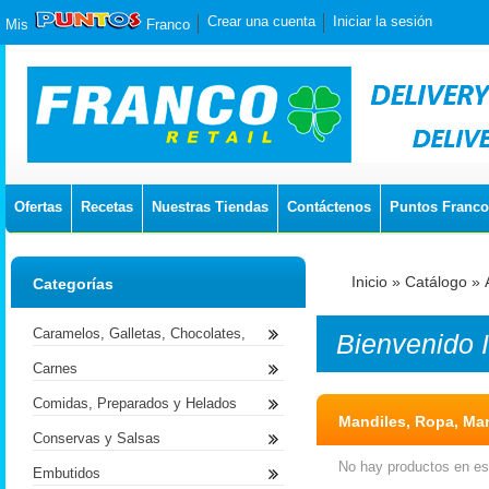
Crear una cuenta
Iniciar la sesión
Mis
Franco
Ofertas
Recetas
Nuestras Tiendas
Contáctenos
Puntos Franco
Inicio
»
Catálogo
»
Categorías
Caramelos, Galletas, Chocolates,
Bienvenido
Carnes
Comidas, Preparados y Helados
Mandiles, Ropa, Man
Conservas y Salsas
No hay productos en est
Embutidos