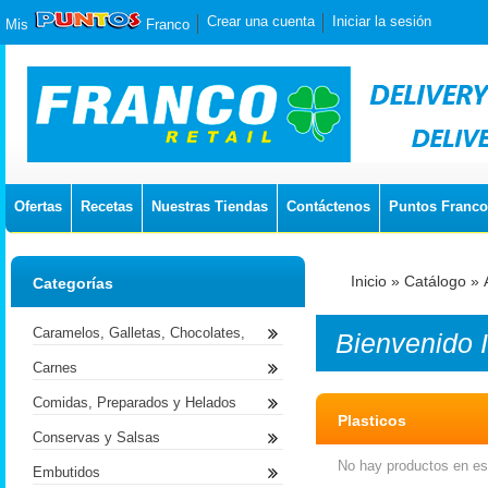
Crear una cuenta
Iniciar la sesión
Mis
Franco
Ofertas
Recetas
Nuestras Tiendas
Contáctenos
Puntos Franco
Inicio
»
Catálogo
»
Categorías
Caramelos, Galletas, Chocolates,
Bienvenido
Carnes
Comidas, Preparados y Helados
Plasticos
Conservas y Salsas
No hay productos en est
Embutidos