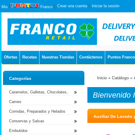
Crear una cuenta
Iniciar la sesión
Mis
Franco
Ofertas
Recetas
Nuestras Tiendas
Contáctenos
Puntos Franco
Inicio
»
Catálogo
»
Categorías
Caramelos, Galletas, Chocolates,
Bienvenido
Carnes
Comidas, Preparados y Helados
Auxiliar De Lavado
Conservas y Salsas
Embutidos