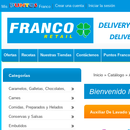
Crear una cuenta
Iniciar la sesión
Mis
Franco
Ofertas
Recetas
Nuestras Tiendas
Contáctenos
Puntos Franco
Inicio
»
Catálogo
»
Categorías
Caramelos, Galletas, Chocolates,
Bienvenido
Carnes
Comidas, Preparados y Helados
Auxiliar De Lavado
Conservas y Salsas
Embutidos