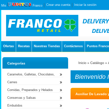
Crear una cuenta
Iniciar la sesión
Mis
Franco
Ofertas
Recetas
Nuestras Tiendas
Contáctenos
Puntos Franco
Inicio
»
Catálogo
»
Categorías
Caramelos, Galletas, Chocolates,
Bienvenido
Carnes
Comidas, Preparados y Helados
Auxiliar De Lavado
Conservas y Salsas
Embutidos