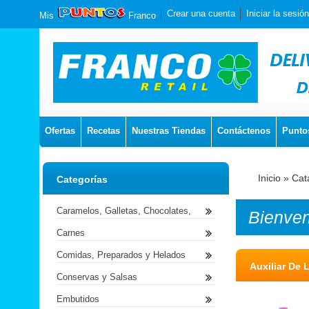
Crear una cuenta
Iniciar la sesión
Mis
Franco
Ofertas
Recetas
Nuestras Tiendas
Contáctenos
Punto
Inicio
»
Cat
Categorías
Caramelos, Galletas, Chocolates,
Bienve
Carnes
Comidas, Preparados y Helados
Auxiliar De
Conservas y Salsas
Embutidos