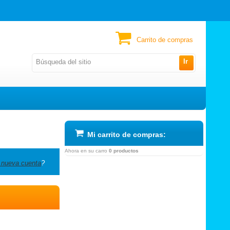
Carrito de compras
Ir
Mi carrito de compras:
Ahora en su carro
0 productos
 nueva cuenta
?