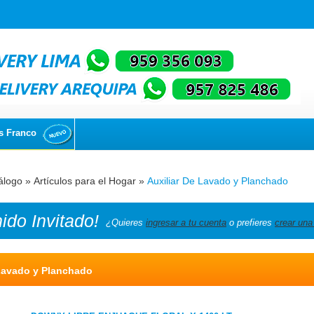
s Franco
álogo
»
Artículos para el Hogar
»
Auxiliar De Lavado y Planchado
nido
Invitado!
¿Quieres
ingresar a tu cuenta
o prefieres
crear una
 Lavado y Planchado