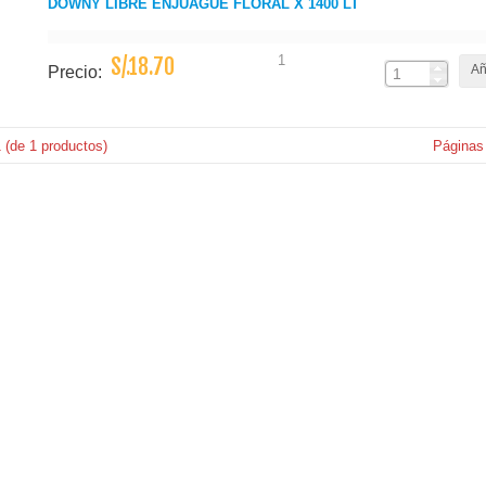
DOWNY LIBRE ENJUAGUE FLORAL X 1400 LT
1
S/.18.70
Añ
Precio:
1
(de
1
productos)
Páginas