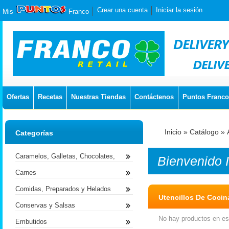
Crear una cuenta
Iniciar la sesión
Mis
Franco
Ofertas
Recetas
Nuestras Tiendas
Contáctenos
Puntos Franco
Inicio
»
Catálogo
»
Categorías
Caramelos, Galletas, Chocolates,
Bienvenido
Carnes
Comidas, Preparados y Helados
Utencillos De Cocin
Conservas y Salsas
No hay productos en est
Embutidos