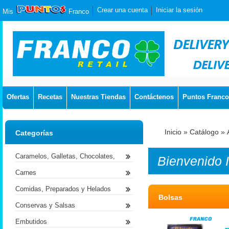
Crear una cuenta
Iniciar la sesión
Mis
Franco
Ofertas
Recetas
Nuestras Tiendas
Contáctenos
Puntos Franco
Inicio
»
Catálogo
»
Categorías
Caramelos, Galletas, Chocolates,
Bienvenido
Carnes
Comidas, Preparados y Helados
Bolsas
Conservas y Salsas
Embutidos