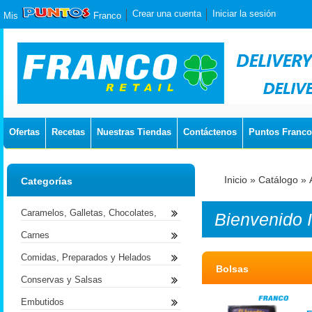
Crear una cuenta
Iniciar la sesión
Mis
Franco
Ofertas
Recetas
Nuestras Tiendas
Contáctenos
Puntos Franco
Inicio
»
Catálogo
»
Categorías
Caramelos, Galletas, Chocolates,
Bienvenido
Carnes
Comidas, Preparados y Helados
Bolsas
Conservas y Salsas
Embutidos