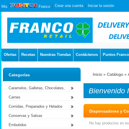
Crear una cuenta
Iniciar la sesión
Mis
Franco
Ofertas
Recetas
Nuestras Tiendas
Contáctenos
Puntos Franco
Inicio
»
Catálogo
»
Categorías
Caramelos, Galletas, Chocolates,
Bienvenido
Carnes
Comidas, Preparados y Helados
Dispensadores y Co
Conservas y Salsas
No hay productos en est
Embutidos