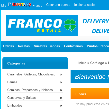
Crear una cuenta
Iniciar la sesión
Mis
Franco
Ofertas
Recetas
Nuestras Tiendas
Contáctenos
Puntos Franco
Inicio
»
Catálogo
»
Categorías
Caramelos, Galletas, Chocolates,
Bienvenido
Carnes
Comidas, Preparados y Helados
Libros
Conservas y Salsas
No hay productos en est
Embutidos