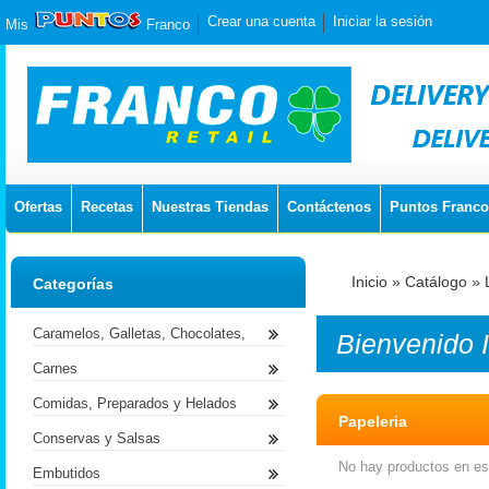
Crear una cuenta
Iniciar la sesión
Mis
Franco
Ofertas
Recetas
Nuestras Tiendas
Contáctenos
Puntos Franco
Inicio
»
Catálogo
»
Categorías
Caramelos, Galletas, Chocolates,
Bienvenido
Carnes
Comidas, Preparados y Helados
Papeleria
Conservas y Salsas
No hay productos en est
Embutidos