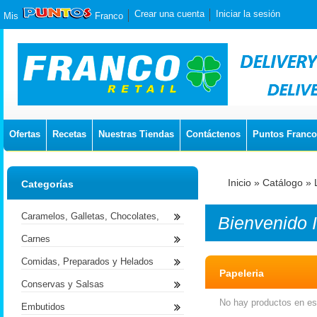
Crear una cuenta
Iniciar la sesión
Mis
Franco
Ofertas
Recetas
Nuestras Tiendas
Contáctenos
Puntos Franco
Inicio
»
Catálogo
»
Categorías
Caramelos, Galletas, Chocolates,
Bienvenido
Carnes
Comidas, Preparados y Helados
Papeleria
Conservas y Salsas
No hay productos en est
Embutidos