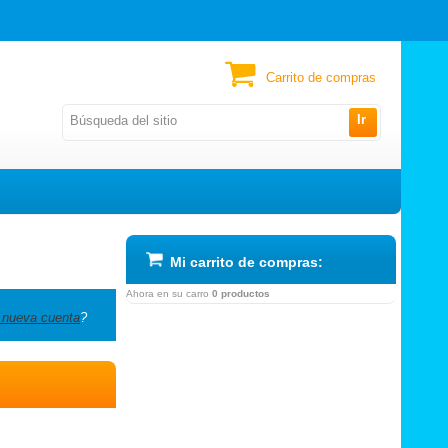
Carrito de compras
Ir
Mi carrito de compras:
Ahora en su carro
0 productos
 nueva cuenta
?