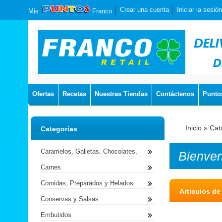
Crear una cuenta
Iniciar la sesión
Mis
Franco
Ofertas
Recetas
Nuestras Tiendas
Contáctenos
Punto
Inicio
»
Cat
Categorías
Caramelos, Galletas, Chocolates,
Bienve
Carnes
Comidas, Preparados y Helados
Articulos de
Conservas y Salsas
Embutidos