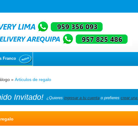
s Franco
álogo
»
Articulos de regalo
nido
Invitado!
¿Quieres
ingresar a tu cuenta
o prefieres
crear una
 regalo