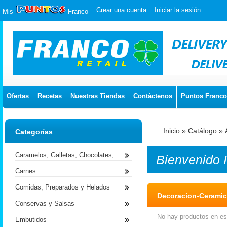
Crear una cuenta
Iniciar la sesión
Mis
Franco
Ofertas
Recetas
Nuestras Tiendas
Contáctenos
Puntos Franco
Inicio
»
Catálogo
»
Categorías
Caramelos, Galletas, Chocolates,
Bienvenido
Carnes
Comidas, Preparados y Helados
Decoracion-Cerami
Conservas y Salsas
No hay productos en est
Embutidos