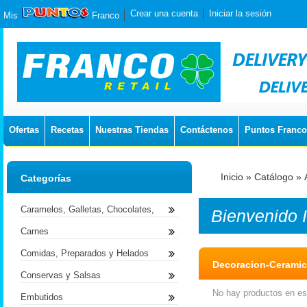
Crear una cuenta
Iniciar la sesión
Mis
Franco
Ofertas
Recetas
Nuestras Tiendas
Contáctenos
Puntos Franco
Inicio
»
Catálogo
»
Categorías
Caramelos, Galletas, Chocolates,
Bienvenido
Carnes
Comidas, Preparados y Helados
Decoracion-Cerami
Conservas y Salsas
No hay productos en est
Embutidos