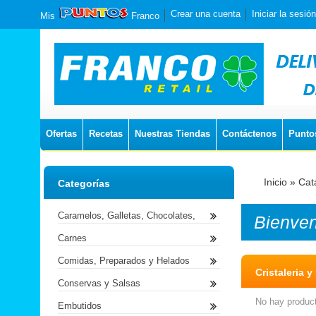
Crear una cuenta
Iniciar la sesión
Mis
Franco
Ofertas
Recetas
Nuestras Tiendas
Contáctenos
Punto
Inicio
»
Cat
Categorías
Caramelos, Galletas, Chocolates,
Bienve
Carnes
Comidas, Preparados y Helados
Cristaleria y
Conservas y Salsas
No hay product
Embutidos