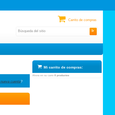
Carrito de compras
Ir
Mi carrito de compras:
Ahora en su carro
0 productos
 nueva cuenta
?