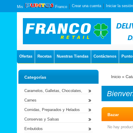
Crear una cuenta
Iniciar la sesión
Mis
Franco
Ofertas
Recetas
Nuestras Tiendas
Contáctenos
Punto
Inicio
»
Cat
Categorías
Caramelos, Galletas, Chocolates,
Bienve
Carnes
Comidas, Preparados y Helados
Bazar
Conservas y Salsas
No hay product
Embutidos