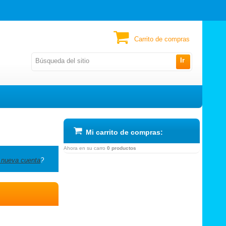
Carrito de compras
Ir
Mi carrito de compras:
Ahora en su carro
0 productos
 nueva cuenta
?