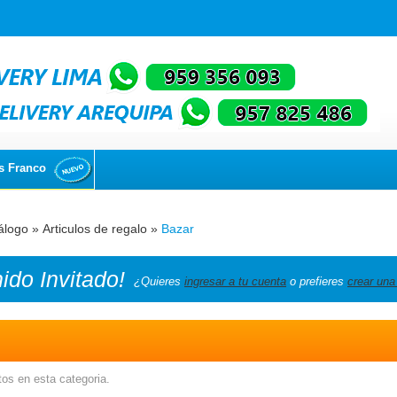
s Franco
álogo
»
Articulos de regalo
»
Bazar
nido
Invitado!
¿Quieres
ingresar a tu cuenta
o prefieres
crear una
os en esta categoria.