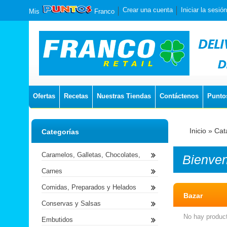
Crear una cuenta
Iniciar la sesión
Mis
Franco
Ofertas
Recetas
Nuestras Tiendas
Contáctenos
Punto
Inicio
»
Cat
Categorías
Caramelos, Galletas, Chocolates,
Bienve
Carnes
Comidas, Preparados y Helados
Bazar
Conservas y Salsas
No hay product
Embutidos