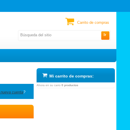
Carrito de compras
Ir
Mi carrito de compras:
Ahora en su carro
0 productos
 nueva cuenta
?