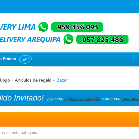
s Franco
álogo
»
Articulos de regalo
»
Bazar
nido
Invitado!
¿Quieres
ingresar a tu cuenta
o prefieres
crear una
os en esta categoria.