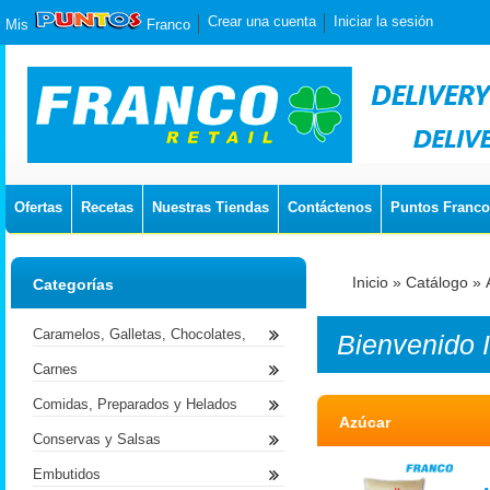
Crear una cuenta
Iniciar la sesión
Mis
Franco
Ofertas
Recetas
Nuestras Tiendas
Contáctenos
Puntos Franco
Inicio
»
Catálogo
»
Categorías
Caramelos, Galletas, Chocolates,
Bienvenido
Carnes
Comidas, Preparados y Helados
Azúcar
Conservas y Salsas
Embutidos