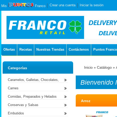
Crear una cuenta
Iniciar la sesión
Mis
Franco
Ofertas
Recetas
Nuestras Tiendas
Contáctenos
Puntos Franco
Inicio
»
Catálogo
»
Categorías
Caramelos, Galletas, Chocolates,
Bienvenido
Carnes
Comidas, Preparados y Helados
Arroz
Conservas y Salsas
Embutidos