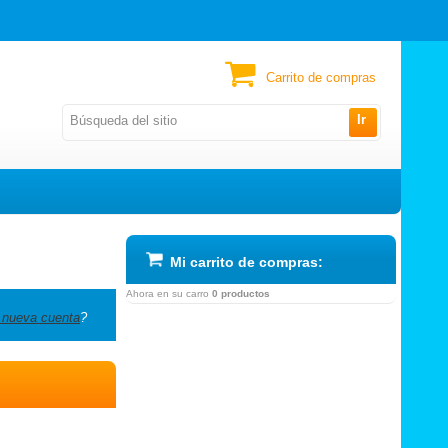
Carrito de compras
Ir
Mi carrito de compras:
Ahora en su carro
0 productos
 nueva cuenta
?