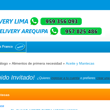
s Franco
álogo
»
Alimentos de primera necesidad
»
Aceite y Mantecas
nido
Invitado!
¿Quieres
ingresar a tu cuenta
o prefieres
crear una
ntecas