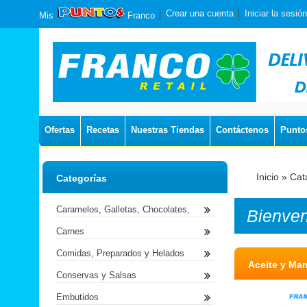
Crear una cuenta
Iniciar la sesión
Mis
Franco
Ofertas
Recetas
Nuestras Tiendas
Contáctenos
Punto
Inicio
»
Cat
Categorías
Caramelos, Galletas, Chocolates,
Bienve
Carnes
Comidas, Preparados y Helados
Aceite y Ma
Conservas y Salsas
Embutidos